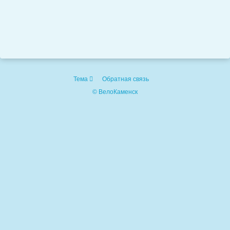
Тема
Обратная связь
© ВелоКаменск