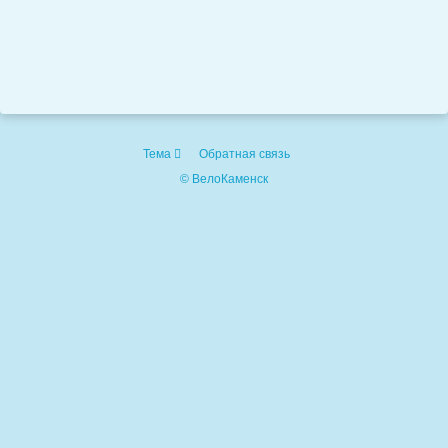
Тема
Обратная связь
© ВелоКаменск