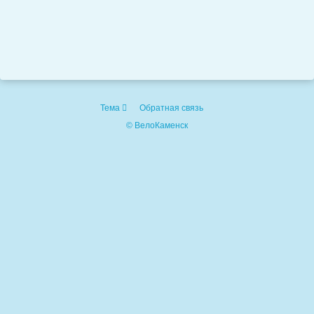
Тема
Обратная связь
© ВелоКаменск