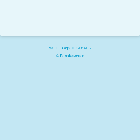
Тема
Обратная связь
© ВелоКаменск