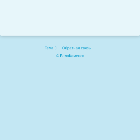
Тема
Обратная связь
© ВелоКаменск