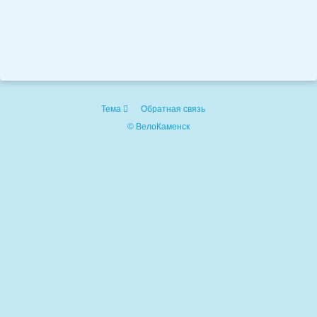
Тема
Обратная связь
© ВелоКаменск