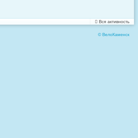
Вся активность
© ВелоКаменск