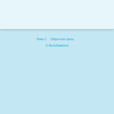
Тема
Обратная связь
© ВелоКаменск