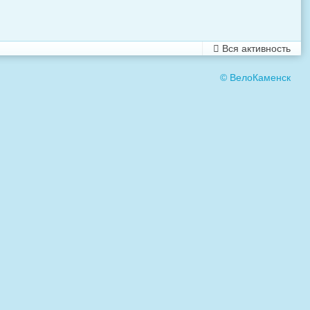
Вся активность
© ВелоКаменск