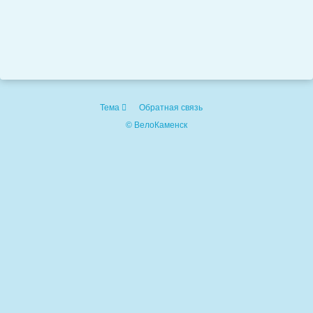
Тема
Обратная связь
© ВелоКаменск