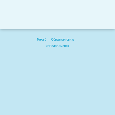
Тема
Обратная связь
© ВелоКаменск