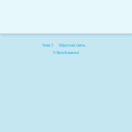
Тема
Обратная связь
© ВелоКаменск