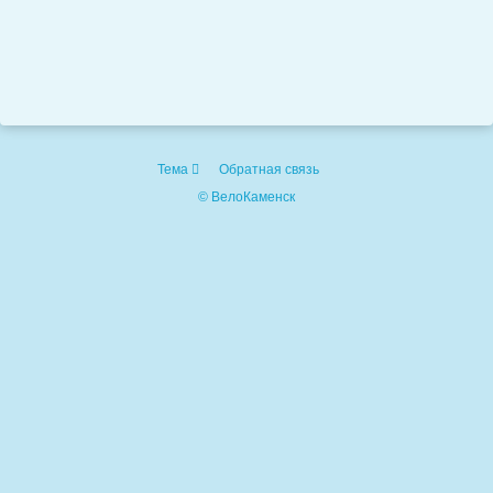
Тема
Обратная связь
© ВелоКаменск