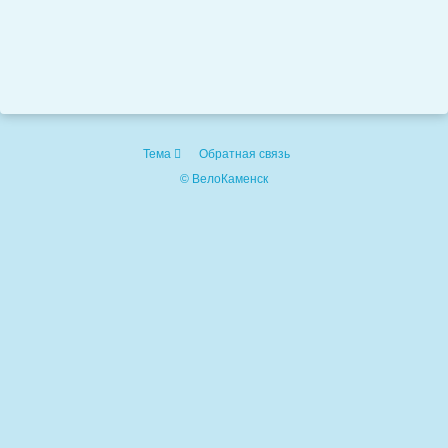
Тема
Обратная связь
© ВелоКаменск