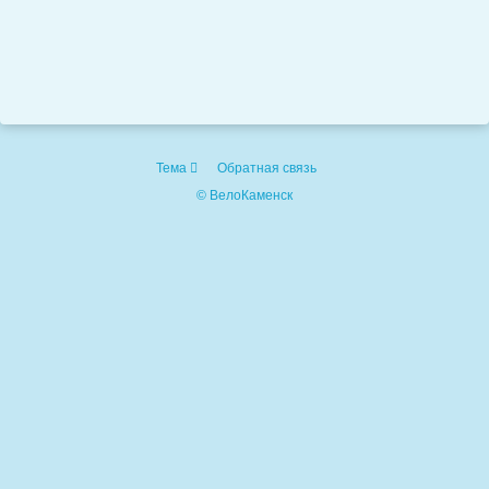
Тема
Обратная связь
© ВелоКаменск