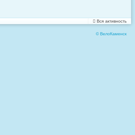
Вся активность
© ВелоКаменск