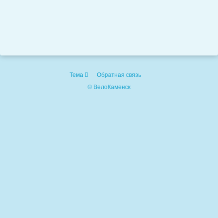
Тема
Обратная связь
© ВелоКаменск