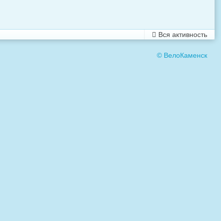
Вся активность
© ВелоКаменск