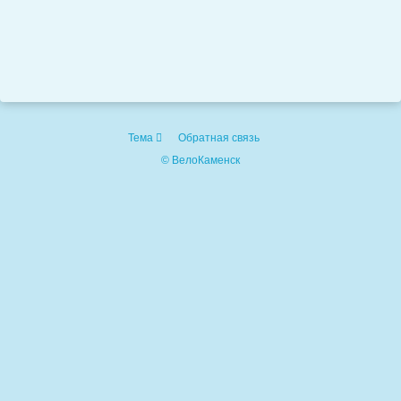
Тема
Обратная связь
© ВелоКаменск