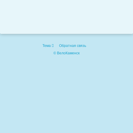
Тема
Обратная связь
© ВелоКаменск