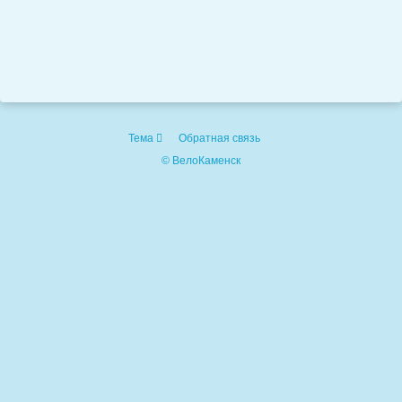
Тема
Обратная связь
© ВелоКаменск