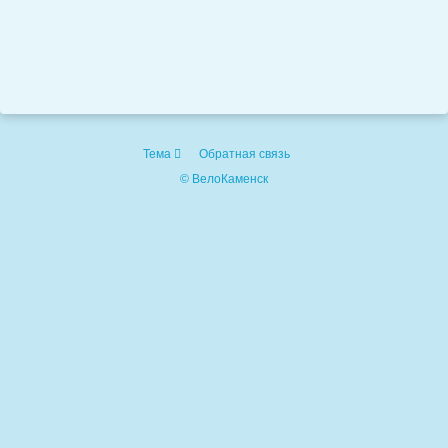
Тема
Обратная связь
© ВелоКаменск