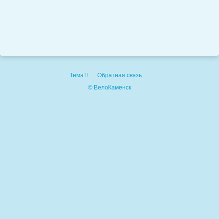
Тема
Обратная связь
© ВелоКаменск