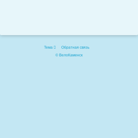
Тема
Обратная связь
© ВелоКаменск