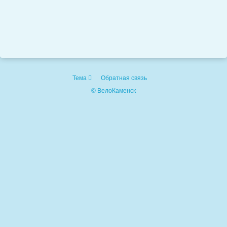
Тема
Обратная связь
© ВелоКаменск