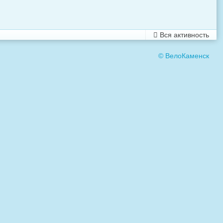
Вся активность
© ВелоКаменск