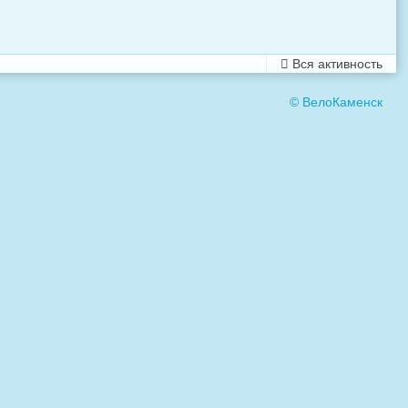
Вся активность
© ВелоКаменск